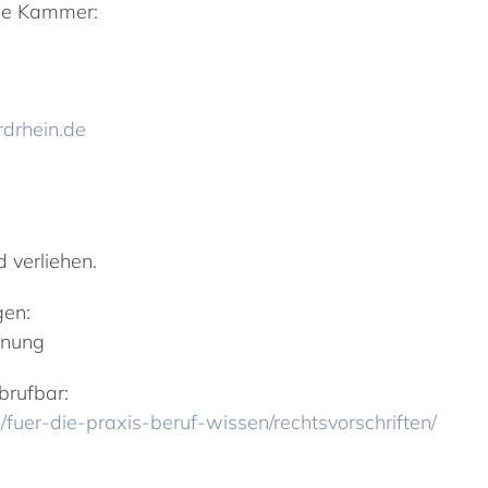
ige Kammer:
drhein.de
 verliehen.
gen:
dnung
brufbar:
uer-die-praxis-beruf-wissen/rechtsvorschriften/