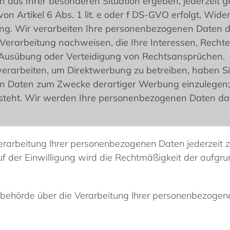
h aus Ihrer besonderen Situation ergeben, jederzeit g
Artikel 6 Abs. 1 lit. e oder f DS-GVO erfolgt, Widers
ing. Wir verarbeiten Ihre personenbezogenen Daten d
erarbeitung nachweisen, die Ihre Interessen, Rechte
 Ausübung oder Verteidigung von Rechtsansprüchen.
erarbeiten, um Direktwerbung zu betreiben, haben Si
 Daten zum Zwecke derartiger Werbung einzulegen; die
 steht. Wir werden Ihre personenbezogenen Daten da
erarbeitung Ihrer personenbezogenen Daten jederzeit zu
uf der Einwilligung wird die Rechtmäßigkeit der aufgr
htsbehörde über die Verarbeitung Ihrer personenbezoge