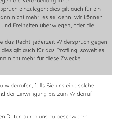
egen die Verarbeitung Ihrer
pruch einzulegen; dies gilt auch für ein
ann nicht mehr, es sei denn, wir können
 und Freiheiten überwiegen, oder die
e das Recht, jederzeit Widerspruch gegen
s gilt auch für das Profiling, soweit es
nn nicht mehr für diese Zwecke
 widerrufen, falls Sie uns eine solche
und der Einwilligung bis zum Widerruf
nen Daten durch uns zu beschweren.